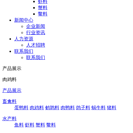
虾料
蟹料
鳖料
新闻中心
企业新闻
行业资讯
人力资源
人才招聘
联系我们
联系我们
产品展示
肉鸡料
产品展示
畜禽料
蛋鸭料
肉鸡料
鹌鹑料
肉鸭料
鸽子料
蜗牛料
猪料
水产料
鱼料
虾料
蟹料
鳖料